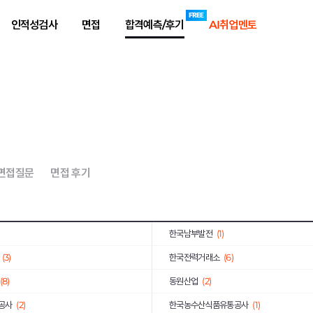
공사
(9)
한국수력원자력
(1)
인적성검사
면접
합격예측/후기
AI취업멘토
정보원
(1)
주택도시보증공사
(3)
)
(4)
(1)
인천국제공항공사
(6)
중소벤처기업진흥공단
(8)
KCC건설
(1)
육회
(1)
연구개발특구진흥재단
(2)
 면접질문
면접 후기
기획평가원
(2)
KOICA
(1)
공사
(1)
신세계푸드
(1)
)
한국남부발전
(1)
(3)
한국전력거래소
(6)
(8)
동원산업
(2)
공사
(2)
한국농수산식품유통공사
(1)