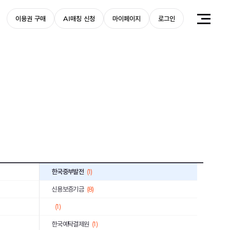
한국문화예술위원회
(1)
이용권 구매
AI매칭 신청
마이페이지
로그인
한국환경공단
(2)
한국원자력통제기술원
(1)
한전KDN
(2)
한국마사회
(4)
서진오토모티브
(1)
한국화학연구원
(1)
한국무역보험공사
(3)
근로복지공단
(3)
한국중부발전
(1)
신용보증기금
(8)
(1)
한국예탁결제원
(1)