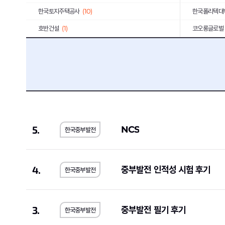
한국토지주택공사
(10)
한국폴리텍대
호반건설
(1)
코오롱글로벌
iM뱅크
(2)
티머니
(2)
상미당홀딩스
(10)
(1)
한미약품
(4)
포스코이앤씨
농심
(1)
부산교통공사
한국장학재단
(1)
SFA
(1)
5.
NCS
한국중부발전
농림수산식품교육문화정보원
(1)
(1)
예금보험공사
(2)
KG모빌리티
우리에프아이에스
(1)
제주국제자유
4.
중부발전 인적성 시험 후기
한국중부발전
한국공정거래조정원
(1)
농수산홈쇼핑
메가마트
(1)
동우화인켐
(
3.
중부발전 필기 후기
한국중부발전
JW중외제약
(1)
코오롱생명과