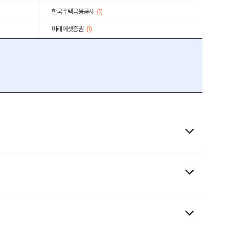
한국주택금융공사
(1)
미래에셋증권
(1)
한국소방산업기술원
(1)
한국동서발전
(7)
삼화왕관
(1)
한국수출입은행
(2)
(4)
예스이십사
(3)
마이다스아이티
(1)
종근당
(1)
수도권매립지관리공사
(1)
충남대학교병원
(2)
농심태경
(1)