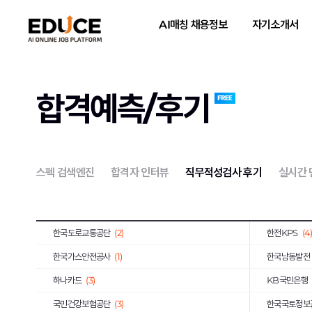
한국노인인력개발원
(2)
한국지역난방
AI매칭 채용정보
자기소개서
휴비스
(1)
한국교육학술
한국공항공사
(6)
한국MSD
(1
한국인터넷진흥원
(1)
한국철도공사
합격예측/후기
기초과학연구원
(1)
(5)
S-Oil
(2)
오뚜기
(2)
대륜E&S
(1)
대한장애인체
스펙 검색엔진
합격자 인터뷰
직무적성검사 후기
실시간
약진통상
(1)
한국과학기술
한국사회적기업진흥원
(2)
한국가스기술
한국도로교통공단
(2)
한전KPS
(4
한국가스안전공사
(1)
한국남동발전
하나카드
(3)
KB국민은행
국민건강보험공단
(3)
한국국토정보