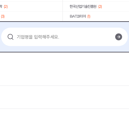
학
(2)
한국산업기술진흥원
(2)
(3)
BAT코리아
(1)
코오롱인더스트리
(6)
빙그레
(1)
(2)
국방기술품질원
(2)
(1)
코레일유통
(1)
한국산업단지공단
(2)
샘표식품
(8)
(2)
LT메탈
(1)
도시개발센터
(2)
넥센
(1)
(2)
한국농어촌공사
(2)
3)
인천항만공사
(1)
학
(1)
한국소비자원
(1)