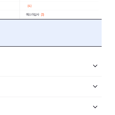
(4)
예스이십사
(3)
마이다스아이티
(1)
종근당
(1)
수도권매립지관리공사
(1)
충남대학교병원
(2)
농심태경
(1)
고려아연
(2)
한국과학기술연구원
(1)
서울교통공사
(4)
소상공인시장진흥공단
(1)
대구교통공사
(1)
서울대학교병원
(1)