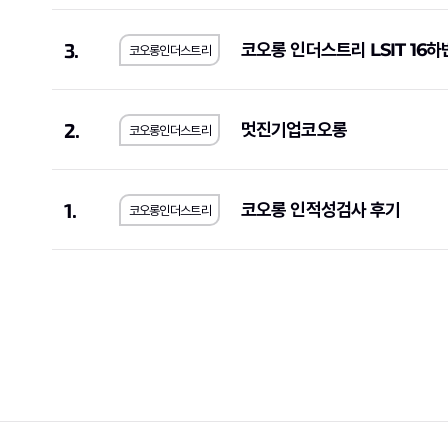
중앙대학교의료원
(1)
해태제과식품
3.
코오롱 인더스트리 LSIT 16하
코오롱인더스트리
2.
멋진기업코오롱
코오롱인더스트리
1.
코오롱 인적성검사 후기
코오롱인더스트리