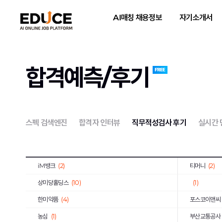
대륜E&S
(1)
대한장애인체
AI매칭 채용정보
자기소개서
약진통상
(1)
한국과학기술
한국사회적기업진흥원
(2)
한국가스기술
한국도로교통공단
(2)
한전KPS
(4
합격예측/후기
한국가스안전공사
(1)
한국남동발전
하나카드
(3)
KB국민은행
국민건강보험공단
(3)
한국국토정보
스펙 검색엔진
합격자 인터뷰
직무적성검사 후기
실시간
한국토지주택공사
(10)
한국폴리텍대
호반건설
(1)
코오롱글로벌
iM뱅크
(2)
티머니
(2)
상미당홀딩스
(10)
(1)
한미약품
(4)
포스코이앤씨
농심
(1)
부산교통공사