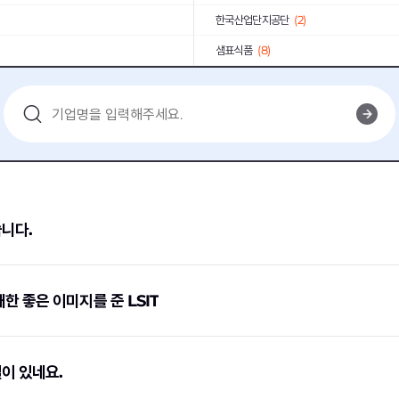
한국산업단지공단
(2)
샘표식품
(8)
(2)
LT메탈
(1)
도시개발센터
(2)
넥센
(1)
(2)
한국농어촌공사
(2)
3)
인천항만공사
(1)
학
(1)
한국소비자원
(1)
니다.
AIA생명
(1)
롯데그룹
(1)
(2)
농협하나로유통
(1)
한 좋은 이미지를 준 LSIT
단
(1)
국민연금공단
(1)
공단
(1)
한국조폐공사
(1)
이 있네요.
2)
세브란스병원
(1)