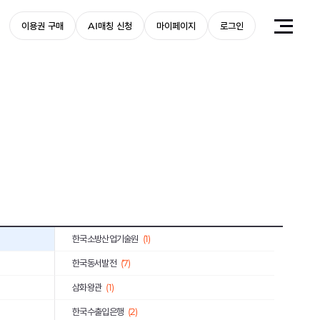
한국화학연구원
(1)
이용권 구매
AI매칭 신청
마이페이지
로그인
한국무역보험공사
(3)
근로복지공단
(3)
한국중부발전
(1)
신용보증기금
(8)
(1)
한국예탁결제원
(1)
한국주택금융공사
(1)
미래에셋증권
(1)
한국소방산업기술원
(1)
한국동서발전
(7)
삼화왕관
(1)
한국수출입은행
(2)