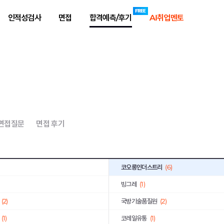
육회
(1)
연구개발특구진흥재단
(2)
인적성검사
면접
합격예측/후기
AI취업멘토
기획평가원
(2)
KOICA
(1)
공사
(1)
신세계푸드
(1)
)
한국남부발전
(1)
(3)
한국전력거래소
(6)
(8)
동원산업
(2)
공사
(2)
한국농수산식품유통공사
(1)
 면접질문
면접 후기
학
(2)
한국산업기술진흥원
(2)
(3)
BAT코리아
(1)
코오롱인더스트리
(6)
빙그레
(1)
(2)
국방기술품질원
(2)
(1)
코레일유통
(1)