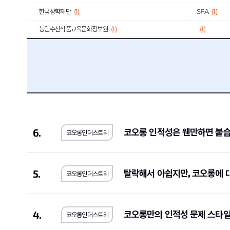
한국장학재단
(1)
SFA
(1)
농림수산식품교육문화정보원
(1)
(1)
예금보험공사
(2)
KG모빌리티
우리에프아이에스
(1)
제주국제자유
한국공정거래조정원
(1)
농수산홈쇼핑
메가마트
(1)
동우화인켐
(
JW중외제약
(1)
코오롱생명과
6.
코오롱 인적성은 웬만하면 붙습
코오롱인더스트리
한국고용정보원
(1)
우리은행
(2)
롯데에너지머티리얼즈
(1)
교원
(1)
한국교통안전공단
(1)
한국서부발전
5.
탈락해서 아쉽지만, 코오롱에 대
코오롱인더스트리
한국방송광고진흥공사
(1)
한국에너지공
서울대학교치과병원
(1)
국민체육진흥
4.
코오롱만의 인적성 문제 스타일
코오롱인더스트리
SK브로드밴드
(1)
현대무벡스
(