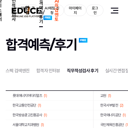
자
인
AI
격
기
적
취
면
예
농심
(1)
이용권 구
AI매칭 신
마이페이
로그
부산교통공사
(1)
소
성
업
접
측/
매
청
지
인
개
검
멘
후
한국장학재단
(1)
SFA
(1)
서
사
토
기
농림수산식품교육문화정보원
(1)
(1)
예금보험공사
(2)
KG모빌리티
(2)
합격예측/후기
우리에프아이에스
(1)
제주국제자유도시개
한국공정거래조정원
(1)
농수산홈쇼핑
(2)
메가마트
(1)
동우화인켐
(3)
스펙 검색엔진
합격자 인터뷰
직무적성검사 후기
실시간 면접
JW중외제약
(1)
코오롱생명과학
(1)
한국고용정보원
(1)
우리은행
(2)
롯데에너지머티리얼즈
(1)
교원
(1)
한국교통안전공단
(1)
한국서부발전
(2)
한국방송광고진흥공사
(1)
한국에너지공단
(1)
서울대학교치과병원
(1)
국민체육진흥공단
(1