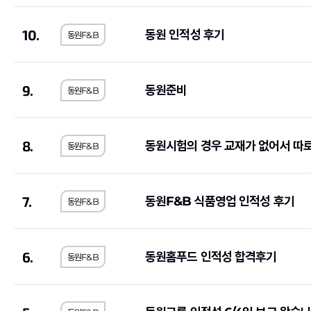
한국투자증권
(4)
하나손해보험
(1)
10.
동원 인적성 후기
동원F&B
이랜드리테일
(1)
오리온
(1)
유진기업
(1)
한국가스공사
(4)
JB
(1)
한국은행
(1)
9.
동원준비
동원F&B
금호타이어
(1)
삼양식품
(1)
대한제강
(1)
SGI서울보증
(1)
8.
동원시험의 경우 교재가 없어서 따
동원F&B
아모레퍼시픽
(2)
신세계
(1)
한국산업안전보건공단
(2)
한국전기안전공사
(
7.
동원F&B 식품영업 인적성 후기
한국노인인력개발원
(2)
한국지역난방공사
(
동원F&B
휴비스
(1)
한국교육학술정보원
한국공항공사
(6)
한국MSD
(1)
6.
동원홈푸드 인적성 합격후기
동원F&B
한국인터넷진흥원
(1)
한국철도공사
(1)
기초과학연구원
(1)
(5)