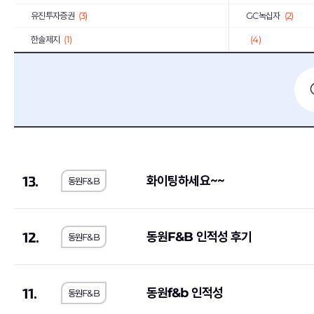
유진투자증권
(3)
GC녹십자
(2)
한솔제지
(1)
(4)
한화오션
(2)
KT
(2)
중소기업기술정보진흥원
(1)
한일시멘트
(2)
서울반도체
(3)
일진전기
(2)
LS산전
(1)
코오롱
(13)
동국제강
(1)
계룡건설산업
(2)
13.
화이팅하세요~~
동원F&B
E1
(2)
BGF리테일
(2)
휴맥스
(3)
(1)
IBK기업은행
(9)
GMB코리아(주)
(1)
12.
동원F&B 인적성 후기
동원F&B
쌍용건설
(2)
한국씨티은행
(2)
한독
(1)
동양
(1)
11.
동원f&b 인적성
동원F&B
서브원
(1)
교보생명보험
(11)