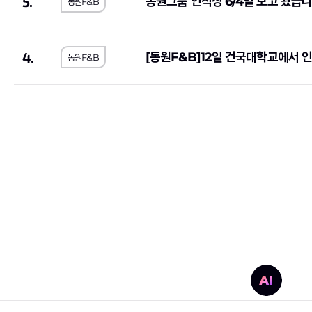
5.
동원그룹 인적성 6/4일 보고 왔습니
동원F&B
S-Oil
(2)
오뚜기
(2)
대륜E&S
(1)
대한장애인체육회
(1
4.
약진통상
(1)
한국과학기술기획평
[동원F&B]12일 건국대학교에서
동원F&B
한국사회적기업진흥원
(2)
한국가스기술공사
(1
한국도로교통공단
(2)
한전KPS
(4)
한국가스안전공사
(1)
한국남동발전
(3)
하나카드
(3)
KB국민은행
(8)
국민건강보험공단
(3)
한국국토정보공사
(
한국토지주택공사
(10)
한국폴리텍대학
(2)
호반건설
(1)
코오롱글로벌
(3)
iM뱅크
(2)
티머니
(2)
상미당홀딩스
(10)
(1)
한미약품
(4)
포스코이앤씨
(2)