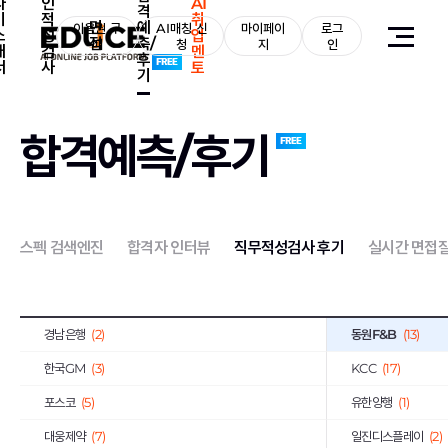
자
인
AI
격
기
적
취
면
예
KT그룹
이용권 구
(98)
AI매칭 신
마이페이
로그
효성그룹
(60)
소
성
업
접
측/
매
청
지
인
개
검
멘
후
국민은행
(11)
아모레퍼시픽
(9)
서
사
토
기
STX그룹
(129)
한화그룹
(150)
NHN
(10)
유한그룹
(1)
합격예측/후기
한국수력원자력공사
(49)
한국철도공사
(23)
한국서부발전
(5)
한국남부발전
(10)
한전KPS
(3)
근로복지공단
(6)
스펙 검색엔진
합격자 인터뷰
직무적성검사 후기
실시간 면접
기업은행
(10)
하나은행
(13)
엔씨소프트
(3)
DL이앤씨
(6)
경남은행
(2)
동원F&B
(13)
한국GM
(3)
KCC
(17)
포스코
(5)
유한양행
(1)
대웅제약
(7)
일진디스플레이
(2)