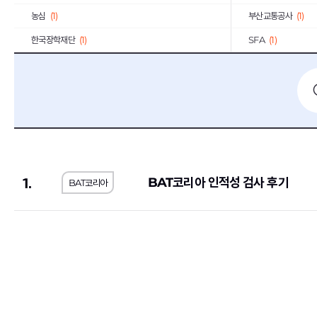
농심
(1)
부산교통공사
(1)
한국장학재단
(1)
SFA
(1)
농림수산식품교육문화정보원
(1)
(1)
예금보험공사
(2)
KG모빌리티
(2)
우리에프아이에스
(1)
제주국제자유도시개
한국공정거래조정원
(1)
농수산홈쇼핑
(2)
메가마트
(1)
동우화인켐
(3)
1.
BAT코리아 인적성 검사 후기
BAT코리아
JW중외제약
(1)
코오롱생명과학
(1)
한국고용정보원
(1)
우리은행
(2)
롯데에너지머티리얼즈
(1)
교원
(1)
한국교통안전공단
(1)
한국서부발전
(2)
한국방송광고진흥공사
(1)
한국에너지공단
(1)
서울대학교치과병원
(1)
국민체육진흥공단
(1