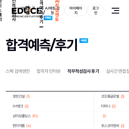
자
인
AI
격
기
적
취
면
예
S-Oil
이용권 구
(2)
AI매칭 신
마이페이
로그
오뚜기
(2)
소
성
업
접
측/
매
청
지
인
개
검
멘
후
대륜E&S
(1)
대한장애인체육회
(1
서
사
토
기
약진통상
(1)
한국과학기술기획평
한국사회적기업진흥원
(2)
한국가스기술공사
(1
합격예측/후기
한국도로교통공단
(2)
한전KPS
(4)
한국가스안전공사
(1)
한국남동발전
(3)
하나카드
(3)
KB국민은행
(8)
스펙 검색엔진
합격자 인터뷰
직무적성검사 후기
실시간 면접
국민건강보험공단
(3)
한국국토정보공사
(
한국토지주택공사
(10)
한국폴리텍대학
(2)
호반건설
(1)
코오롱글로벌
(3)
iM뱅크
(2)
티머니
(2)
상미당홀딩스
(10)
(1)
한미약품
(4)
포스코이앤씨
(2)