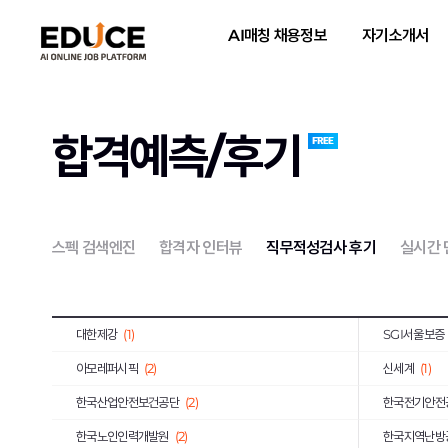
IBK기업은행
(9)
GMB코리아(
AI매칭 채용정보
자기소개서
쌍용건설
(2)
한국씨티은행
한독
(1)
동양
(1)
서브원
(1)
교보생명보험
합격예측/후기
한국투자증권
(4)
하나손해보험
이랜드리테일
(1)
오리온
(1)
유진기업
(1)
한국가스공사
스펙 검색엔진
합격자 인터뷰
직무적성검사 후기
실시간
JB
(1)
한국은행
(1)
금호타이어
(1)
삼양식품
(1)
대한제강
(1)
SGI서울보증
아모레퍼시픽
(2)
신세계
(1)
한국산업안전보건공단
(2)
한국전기안전
한국노인인력개발원
(2)
한국지역난방