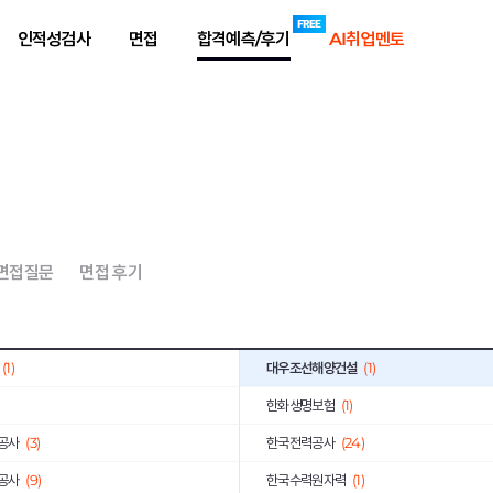
주)
(1)
LS엠트론
(2)
인적성검사
면접
합격예측/후기
AI취업멘토
(2)
신한투자증권
(1)
대상(주)
(2)
(11)
아이마켓코리아
(1)
(1)
한국자산관리공사
(10)
아시아나IDT
(1)
(4)
한국산업인력공단
(3)
 면접질문
면접 후기
공무원연금공단
(3)
LF
(5)
(1)
대우조선해양건설
(1)
한화생명보험
(1)
공사
(3)
한국전력공사
(24)
공사
(9)
한국수력원자력
(1)