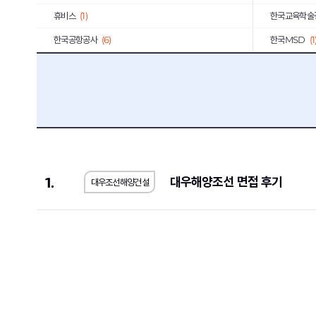
휴비스
(1)
한국교육학술
한국공항공사
(6)
한국MSD
(1
한국인터넷진흥원
(1)
한국철도공사
기초과학연구원
(1)
(5)
S-Oil
(2)
오뚜기
(2)
대륜E&S
(1)
대한장애인체
약진통상
(1)
한국과학기술
1.
대우해양조선 면접 후기
대우조선해양건설
한국사회적기업진흥원
(2)
한국가스기술
한국도로교통공단
(2)
한전KPS
(4
한국가스안전공사
(1)
한국남동발전
하나카드
(3)
KB국민은행
국민건강보험공단
(3)
한국국토정보
한국토지주택공사
(10)
한국폴리텍대