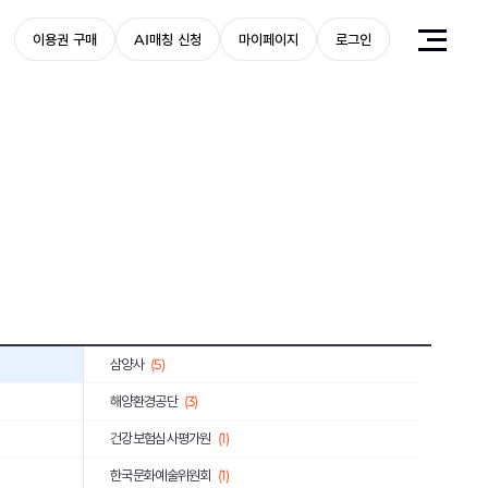
아시아나항공
(2)
이용권 구매
AI매칭 신청
마이페이지
로그인
비씨카드
(2)
한국IBM
(2)
KB손해보험
(1)
한국산업은행
(5)
(1)
기아
(6)
부산은행
(2)
아워홈
(1)
삼양사
(5)
해양환경공단
(3)
건강보험심사평가원
(1)
한국문화예술위원회
(1)