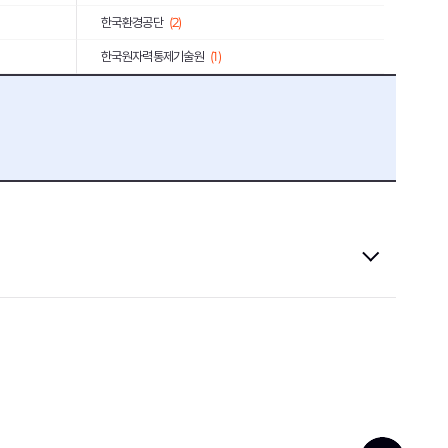
한국환경공단
(2)
한국원자력통제기술원
(1)
한전KDN
(2)
한국마사회
(4)
서진오토모티브
(1)
한국화학연구원
(1)
한국무역보험공사
(3)
근로복지공단
(3)
한국중부발전
(1)
신용보증기금
(8)
(1)
한국예탁결제원
(1)
한국주택금융공사
(1)