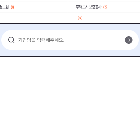
정보원
(1)
주택도시보증공사
(3)
)
(4)
(1)
인천국제공항공사
(6)
중소벤처기업진흥공단
(8)
KCC건설
(1)
육회
(1)
연구개발특구진흥재단
(2)
기획평가원
(2)
KOICA
(1)
공사
(1)
신세계푸드
(1)
)
한국남부발전
(1)
(3)
한국전력거래소
(6)
(8)
동원산업
(2)
공사
(2)
한국농수산식품유통공사
(1)
학
(2)
한국산업기술진흥원
(2)