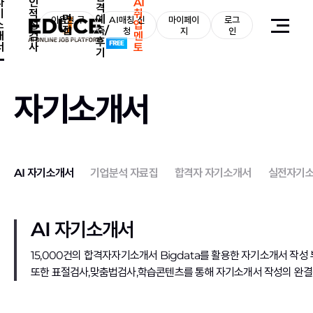
자
인
AI
격
기
적
취
면
예
이용권 구
AI매칭 신
마이페이
로그
소
성
업
접
측/
매
청
지
인
개
검
멘
후
서
사
토
기
자기소개서
AI 자기소개서
기업분석 자료집
합격자 자기소개서
실전자기소
AI 자기소개서
15,000건의 합격자자기소개서 Bigdata를 활용한 자기소개서 작성 
또한 표절검사,맞춤법검사,학습콘텐츠를 통해 자기소개서 작성의 완결성