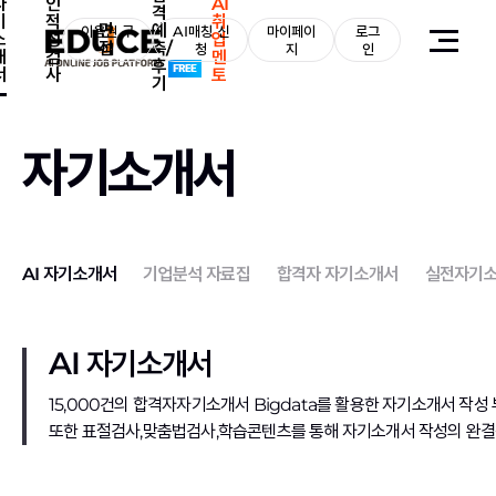
자
인
AI
격
기
적
취
면
예
이용권 구
AI매칭 신
마이페이
로그
소
성
업
접
측/
매
청
지
인
개
검
멘
후
서
사
토
기
자기소개서
AI 자기소개서
기업분석 자료집
합격자 자기소개서
실전자기소
AI 자기소개서
15,000건의 합격자자기소개서 Bigdata를 활용한 자기소개서 작성 
또한 표절검사,맞춤법검사,학습콘텐츠를 통해 자기소개서 작성의 완결성