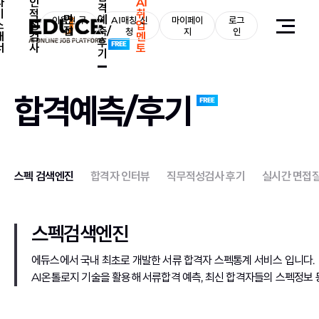
자
인
AI
격
기
적
취
면
예
이용권 구
AI매칭 신
마이페이
로그
소
성
업
접
측/
매
청
지
인
개
검
멘
후
서
사
토
기
합격예측/후기
스펙 검색엔진
합격자 인터뷰
직무적성검사 후기
실시간 면접
스펙검색엔진
에듀스에서 국내 최초로 개발한 서류 합격자 스펙통계 서비스 입니다.
AI온톨로지 기술을 활용해 서류합격 예측, 최신 합격자들의 스펙정보 