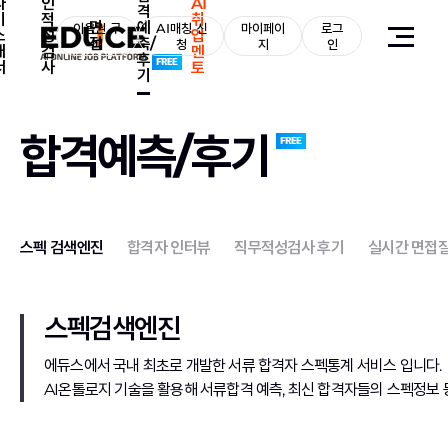
자
인
AI
격
기
적
취
면
예
이용권 구
AI매칭 신
마이페이
로그
소
성
업
접
측/
매
청
지
인
개
검
멘
후
서
사
토
기
합격예측/후기
스펙 검색엔진
합격자 인터뷰
직무적성검사 후기
실시간 면접
스펙검색엔진
에듀스에서 국내 최초로 개발한 서류 합격자 스펙통계 서비스 입니다.
AI온톨로지 기술을 활용해 서류합격 예측, 최신 합격자들의 스펙정보 